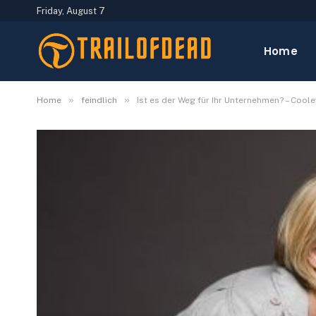
Friday, August 7
Home
»
»
Home
feindlich
Ist es der Weg für Ihr Unternehmen? – Cool