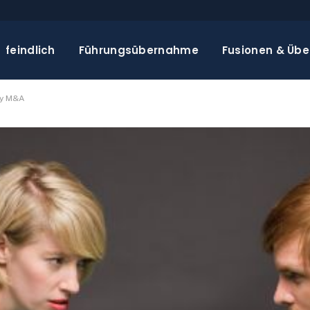
feindlich
Führungsübernahme
Fusionen & Üb
ey M&A